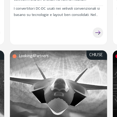
I convertitori DC-DC usati nei velivoli convenzionali si
basano su tecnologie e layout ben consolidati. Nel
settore dell'elettronica di potenza, i transistor ad alta
mobilità elettronica (HEMT), hanno dimostrato effetti
beneficiari sul...
E
CHIUSE
Looking4Partners