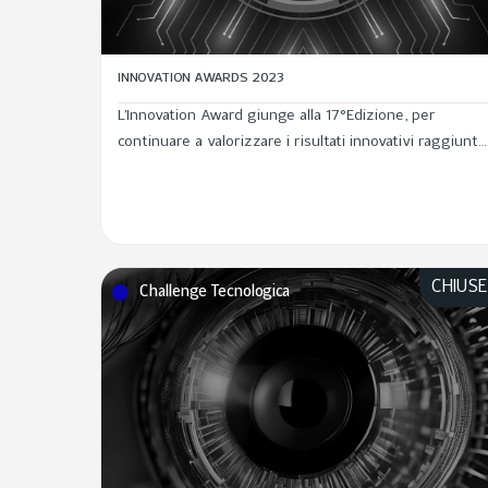
INNOVATION AWARDS 2023
L’Innovation Award giunge alla 17°Edizione, per
continuare a valorizzare i risultati innovativi raggiunti
dalle persone di Leonardo e raccogliere idee in grado
di generare un impatto di valore. Scopri le nuove
categorie, presenta i tuoi...
CHIUS
Challenge Tecnologica