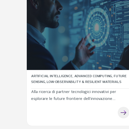
ARTIFICIAL INTELLIGENCE, ADVANCED COMPUTING, FUTURE
SENSING, LOW-OBSERVABILITY & RESILIENT MATERIALS
Alla ricerca di partner tecnologici innovativi per
esplorare le future frontiere dell’innovazione.
Leonardo pubblicherà focus tematici periodici, per
intercettare competenze distintive, prototipi, linee di
ricerca e possibili casi d’uso da...