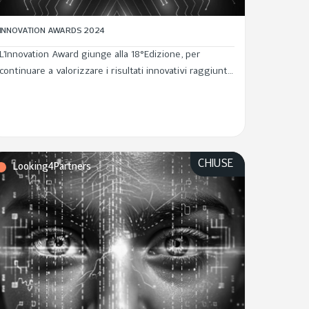
INNOVATION AWARDS 2024
L’Innovation Award giunge alla 18°Edizione, per
continuare a valorizzare i risultati innovativi raggiunti
dalle persone di Leonardo e raccogliere idee in grado
di generare un impatto di valore. Scopri le nuove
categorie, presenta i tuoi...
CHIUSE
Looking4Partners