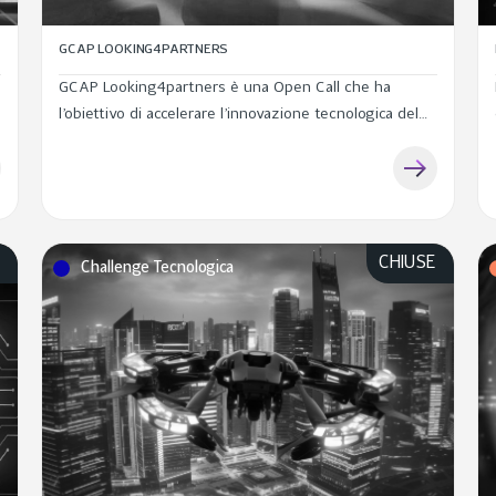
GCAP LOOKING4PARTNERS
GCAP Looking4partners è una Open Call che ha
l’obiettivo di accelerare l’innovazione tecnologica del
programma, coinvolgendo start up, imprese, centri di
ricerca e università nazionali chiamate a proporre
soluzioni che potranno trovare...
E
CHIUSE
Challenge Tecnologica