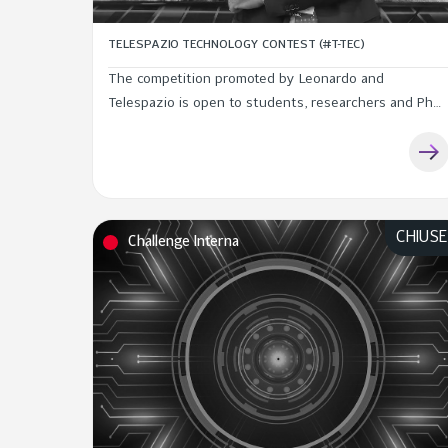
TELESPAZIO TECHNOLOGY CONTEST (#T-TEC)
The competition promoted by Leonardo and
Telespazio is open to students, researchers and PhD
students in universities all over the world
CHIUS
Challenge Interna