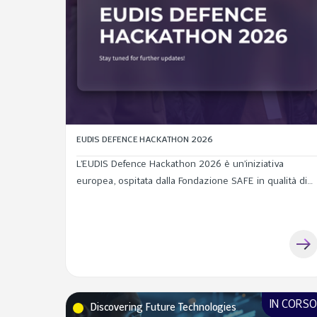
EUDIS DEFENCE HACKATHON 2026
L’EUDIS Defence Hackathon 2026 è un’iniziativa
europea, ospitata dalla Fondazione SAFE in qualità di
local organizer che riunisce startup, ricercatori,
studenti, PMI e innovatori con l’obiettivo di sviluppare
soluzioni alle principali...
IN CORS
Discovering Future Technologies