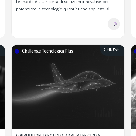
Leonardo è alla ricerca di soluzioni innovative per
potenziare le tecnologie quantistiche applicate al
sensing, alle comunicazioni in spazio libero e alle
applicazioni di imaging.
E
CHIUSE
Challenge Tecnologica Plus
CONVERTITORE DI POTENZA AD ALTA EFFICIENZA