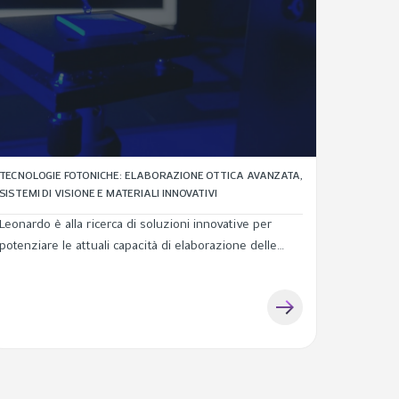
TECNOLOGIE FOTONICHE: ELABORAZIONE OTTICA AVANZATA,
SISTEMI DI VISIONE E MATERIALI INNOVATIVI
Leonardo è alla ricerca di soluzioni innovative per
potenziare le attuali capacità di elaborazione delle
informazioni, imaging e infrarosso nell’ambito del
calcolo fotonico, della visione neuromorfica e dei
materiali ottici intelligenti.